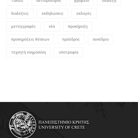
Τάλως
αντιπρόεδρος
βραβείο
διάλεξη
διαλέξεις
εκδηλώσεις
εκλογές
μετεγγραφές
νέα
προκήρυξη
προκηρύξεις θέσεων
πρόεδρος
συνέδριο
τεχνητή νοημοσύνη
υποτροφία