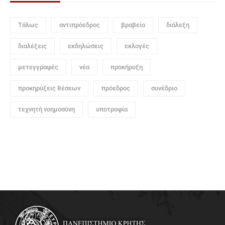
Τάλως
αντιπρόεδρος
βραβείο
διάλεξη
διαλέξεις
εκδηλώσεις
εκλογές
μετεγγραφές
νέα
προκήρυξη
προκηρύξεις θέσεων
πρόεδρος
συνέδριο
τεχνητή νοημοσύνη
υποτροφία