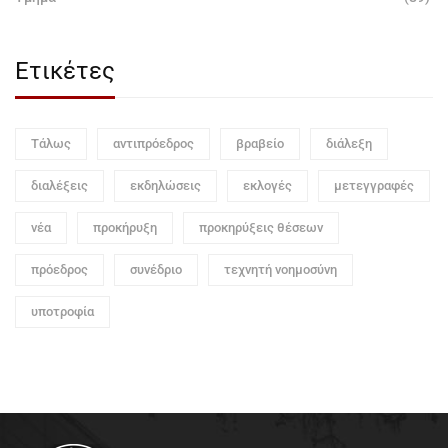
Ετικέτες
Τάλως
αντιπρόεδρος
βραβείο
διάλεξη
διαλέξεις
εκδηλώσεις
εκλογές
μετεγγραφές
νέα
προκήρυξη
προκηρύξεις θέσεων
πρόεδρος
συνέδριο
τεχνητή νοημοσύνη
υποτροφία