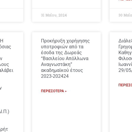
31 Μαΐου, 2024
30 Μαΐο
 Η
Προκήρυξη χορήγησης
Διάλε
όσιας
υποτροφιών από τα
Γρηγο
έσοδα της Δωρεάς
Καθηγ
ν
“Βασιλείου Απόλλωνα
Φιλοσ
λους
Αναγνωστάκη”
Ιωανν
αλάβει
ακαδημαϊκού έτους
29/05
2023-202424
ΠΕΡΙΣΣ
ν
ΠΕΡΙΣΣΌΤΕΡΑ »
Ι.Π.)
Κρήτ