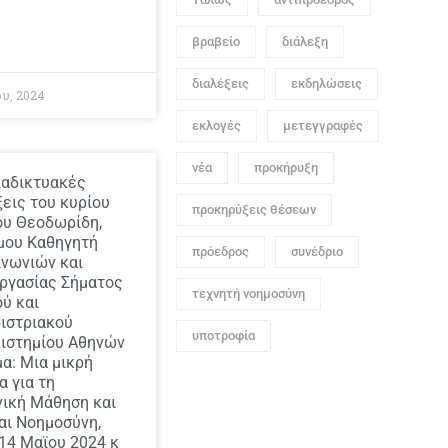
βραβείο
διάλεξη
διαλέξεις
εκδηλώσεις
υ, 2024
εκλογές
μετεγγραφές
νέα
προκήρυξη
ιαδικτυακές
ξεις του κυρίου
προκηρύξεις θέσεων
ου Θεοδωρίδη,
μου Καθηγητή
πρόεδρος
συνέδριο
ινωνιών και
ργασίας Σήματος
τεχνητή νοημοσύνη
ύ και
ιστριακού
υποτροφία
ιστημίου Αθηνών
α: Μια μικρή
α για τη
ική Μάθηση και
αι Νοημοσύνη,
 14 Μαϊου 2024 κ