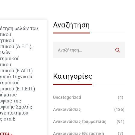
Αναζήτηση
έτηση μελών του
τικού
ητικού
ικού (Δ.Ε.Π.),
ελών
τηριακού
τικού
ικού (Ε.ΔΙ.Π.)
Κατηγορίες
δικού Τεχνικού
τηριακού
πικού (Ε.Τ.Ε.Π.)
μήματος
Uncategorized
(4)
οφίας της
οφικής Σχολής
Ανακοινώσεις
(136)
ανεπιστημίου
ς στα Ε
Ανακοινώσεις Γραμματείας
(91)
Ανακοινώσεις Εξεταστική
(7)
ΌΤΕΡΑ »