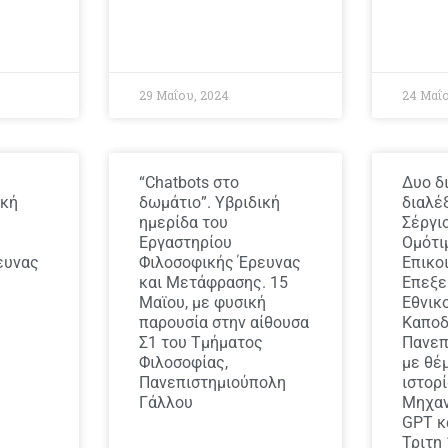
29 Μαΐου, 2024
24 Μαΐο
“Chatbots στο
Δυο δ
ική
δωμάτιο”. Υβριδική
διαλέ
ημερίδα του
Σέργι
Εργαστηρίου
Ομότι
ευνας
Φιλοσοφικής Έρευνας
Επικο
και Μετάφρασης. 15
Επεξε
Μαϊου, με φυσική
Εθνικο
παρουσία στην αίθουσα
Καποδ
Σ1 του Τμήματος
Πανεπ
Φιλοσοφίας,
με θέμ
Πανεπιστημιούπολη
ιστορί
Γάλλου
Μηχαν
GPT κ
Τριτη