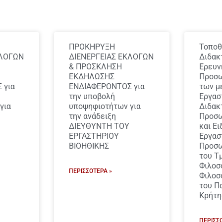
ΠΡΟΚΗΡΥΞΗ
Τοποθ
ΚΛΟΓΩΝ
ΔΙΕΝΕΡΓΕΙΑΣ ΕΚΛΟΓΩΝ
Διδακ
& ΠΡΟΣΚΛΗΣΗ
Ερευν
ΕΚΔΗΛΩΣΗΣ
Προσωπ
 για
ΕΝΔΙΑΦΕΡΟΝΤΟΣ για
των μ
την υποβολή
Εργασ
για
υποψηφιοτήτων για
Διδακ
την ανάδειξη
Προσωπ
ΔΙΕΥΘΥΝΤΗ ΤΟΥ
και Ει
ΕΡΓΑΣΤΗΡΙΟΥ
Εργασ
ΒΙΟΗΘΙΚΗΣ
Προσω
του Τ
Φιλοσ
ΠΕΡΙΣΣΌΤΕΡΑ »
Φιλοσ
του Π
Κρήτη
ΠΕΡΙΣΣ