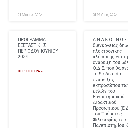
31 Μαΐου, 2024
31 Μαΐου, 2024
ΠΡΟΓΡΑΜΜΑ
Α Ν Α Κ Ο Ι Ν Ω Σ
ΕΞΕΤΑΣΤΙΚΗΣ
διενέργειας δημ
ΠΕΡΙΟΔΟΥ ΙΟΥΝΙΟΥ
ηλεκτρονικής
2024
κλήρωσης για τη
ανάδειξη του μέ
Ο.Δ.Ε. που θα αν
ΠΕΡΙΣΣΌΤΕΡΑ »
τη διαδικασία
ανάδειξης
εκπροσώπου τω
μελών του
Εργαστηριακού
Διδακτικού
Προσωπικού (Ε.Δ
του Τμήματος
Φιλοσοφίας του
Πανεπιστημίου 