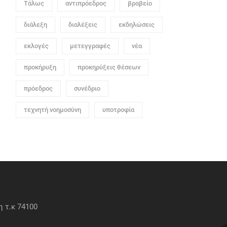
Τάλως
αντιπρόεδρος
βραβείο
διάλεξη
διαλέξεις
εκδηλώσεις
εκλογές
μετεγγραφές
νέα
προκήρυξη
προκηρύξεις θέσεων
πρόεδρος
συνέδριο
τεχνητή νοημοσύνη
υποτροφία
 τ.κ 74100