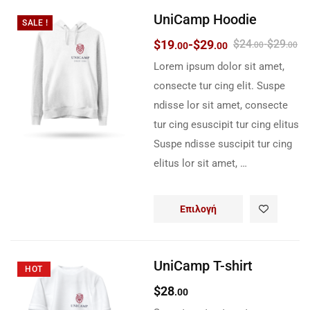
UniCamp Hoodie
SALE !
$
19
-
$
29
$
24
-
$
29
.00
.00
.00
.00
Lorem ipsum dolor sit amet,
consecte tur cing elit. Suspe
ndisse lor sit amet, consecte
tur cing esuscipit tur cing elitus
Suspe ndisse suscipit tur cing
elitus lor sit amet, …
Επιλογή
UniCamp T-shirt
HOT
$
28
.00