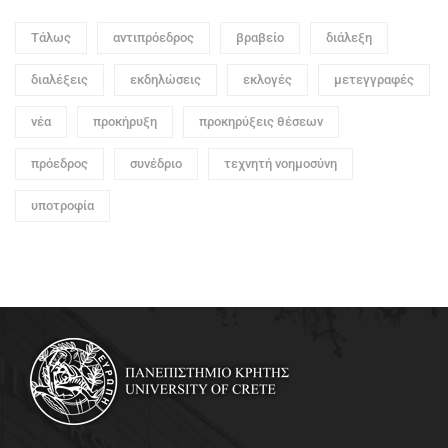
Τάλως
αντιπρόεδρος
βραβείο
διάλεξη
διαλέξεις
εκδηλώσεις
εκλογές
μετεγγραφές
νέα
προκήρυξη
προκηρύξεις θέσεων
πρόεδρος
συνέδριο
τεχνητή νοημοσύνη
υποτροφία