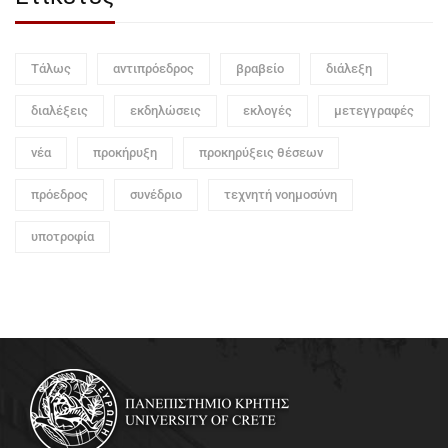
Τάλως
αντιπρόεδρος
βραβείο
διάλεξη
διαλέξεις
εκδηλώσεις
εκλογές
μετεγγραφές
νέα
προκήρυξη
προκηρύξεις θέσεων
πρόεδρος
συνέδριο
τεχνητή νοημοσύνη
υποτροφία