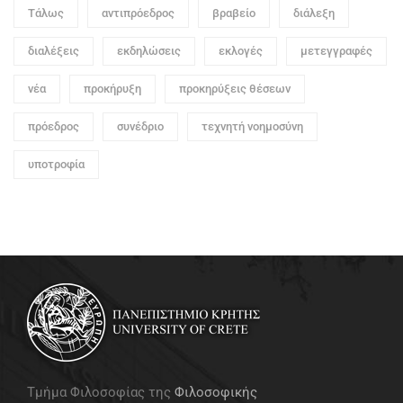
Τάλως
αντιπρόεδρος
βραβείο
διάλεξη
διαλέξεις
εκδηλώσεις
εκλογές
μετεγγραφές
νέα
προκήρυξη
προκηρύξεις θέσεων
πρόεδρος
συνέδριο
τεχνητή νοημοσύνη
υποτροφία
Τμήμα Φιλοσοφίας της
Φιλοσοφικής