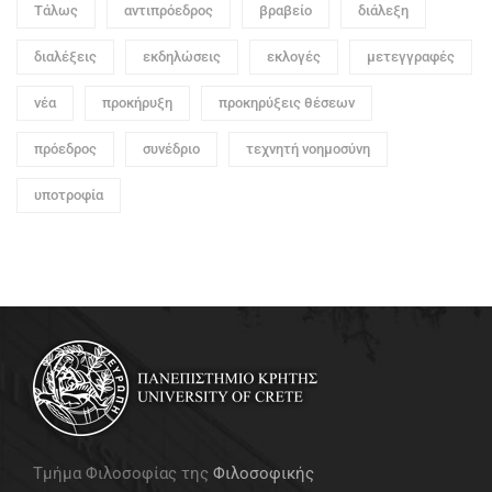
Τάλως
αντιπρόεδρος
βραβείο
διάλεξη
διαλέξεις
εκδηλώσεις
εκλογές
μετεγγραφές
νέα
προκήρυξη
προκηρύξεις θέσεων
πρόεδρος
συνέδριο
τεχνητή νοημοσύνη
υποτροφία
Τμήμα Φιλοσοφίας της
Φιλοσοφικής