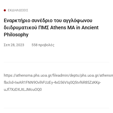
ΕΚΔΗΛΏΣΕΙΣ
Εναρκτήριο συνέδριο του αγγλόφωνου
διιδρυματικού ΠΜΣ Athens MA in Ancient
Philosophy
Σεπ 28, 2023
558 προβολές
https://athensma.phs.uoa.gr/fileadmin/depts/phs.uoa.gr/athen
fbclid=IwAR1FNN9OvlhFUzEy-4xG56VIq0Q5tvf6R85ZzKKp-
uJf7XzDXJtLJMcuOQ0