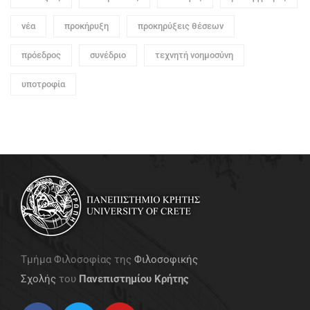
νέα
προκήρυξη
προκηρύξεις θέσεων
πρόεδρος
συνέδριο
τεχνητή νοημοσύνη
υποτροφία
Τμήμα Φιλοσοφίας της
Φιλοσοφικής
Σχολής
του
Πανεπιστημίου Κρήτης