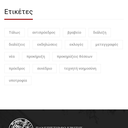
Ετικέτες
Τάλως
αντιπρόεδρος
βραβείο
διάλεξη
διαλέξεις
εκδηλώσεις
εκλογές
μετεγγραφές
νέα
προκήρυξη
προκηρύξεις θέσεων
πρόεδρος
συνέδριο
τεχνητή νοημοσύνη
υποτροφία