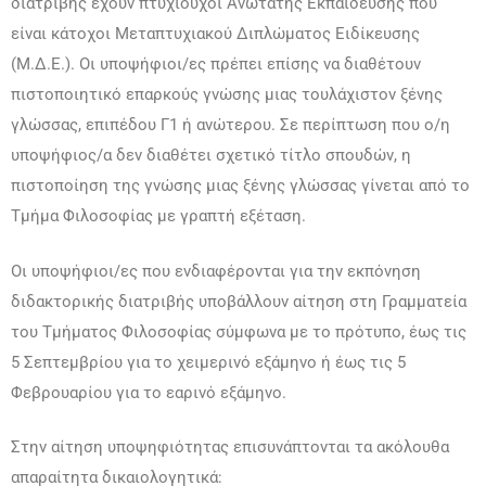
διατριβής έχουν πτυχιούχοι Ανώτατης Εκπαίδευσης που
είναι κάτοχοι Μεταπτυχιακού Διπλώματος Ειδίκευσης
(Μ.Δ.Ε.). Οι υποψήφιοι/ες πρέπει επίσης να διαθέτουν
πιστοποιητικό επαρκούς γνώσης μιας τουλάχιστον ξένης
γλώσσας, επιπέδου Γ1 ή ανώτερου. Σε περίπτωση που ο/η
υποψήφιος/α δεν διαθέτει σχετικό τίτλο σπουδών, η
πιστοποίηση της γνώσης μιας ξένης γλώσσας γίνεται από το
Τμήμα Φιλοσοφίας με γραπτή εξέταση.
Οι υποψήφιοι/ες που ενδιαφέρονται για την εκπόνηση
διδακτορικής διατριβής υποβάλλουν αίτηση στη Γραμματεία
του Τμήματος Φιλοσοφίας σύμφωνα με το πρότυπο, έως τις
5 Σεπτεμβρίου για το χειμερινό εξάμηνο ή έως τις 5
Φεβρουαρίου για το εαρινό εξάμηνο.
Στην αίτηση υποψηφιότητας επισυνάπτονται τα ακόλουθα
απαραίτητα δικαιολογητικά: