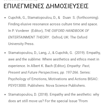
ΕΠΙΛΕΓΜΕΝΕΣ ΔΗΜΟΣΙΕΥΣΕΙΣ
Cupchik, G., Stamatopoulou, D., & Duan S. (forthcoming).
Finding elusive resonance across culture time and space.
In P. Vorderer (Editor),
THE OXFORD HANDBOOK OF
ENTERTAINMENT THEORY
. Oxfrod, UK: The Oxford
University Press.
Stamatopoulou, D., Lang, J., & Cupchik, G. (2019). Empathy,
awe and the sublime: Where aesthetics and ethics meet in
experience. In Albert K. Bach (Editor
), Empathy
:
Past,
Present and Future Perspectives,
pp. 197-266
. Series:
Psychology of Emotions, Motivations and Actions BISAC:
PSY013000. Publishers: Nova Science Publishers.
Stamatopoulou, D. (2018). Empathy and the aesthetic: why
does art still move us? For the special Issue “From