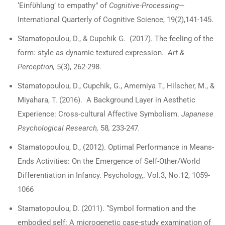
‘Einfϋhlung’ to empathy” of
Cognitive-Processing
—
International Quarterly of Cognitive Science, 19(2),141-145.
Stamatopoulou, D., & Cupchik G. (2017). The feeling of the
form: style as dynamic textured expression.
Art
&
Perception,
5(3), 262-298.
Stamatopoulou, D., Cupchik, G., Amemiya T., Hilscher, M., &
Miyahara, T. (2016). A Background Layer in Aesthetic
Experience: Cross-cultural Affective Symbolism.
Japanese
Psychological Research
,
58
,
233-247
.
Stamatopoulou, D., (2012). Optimal Performance in Means-
Ends Activities: On the Emergence of Self-Other/World
Differentiation in Infancy. Psychology,. Vol.3, No.12, 1059-
1066
Stamatopoulou, D. (2011). “Symbol formation and the
embodied self: A microgenetic case-study examination of