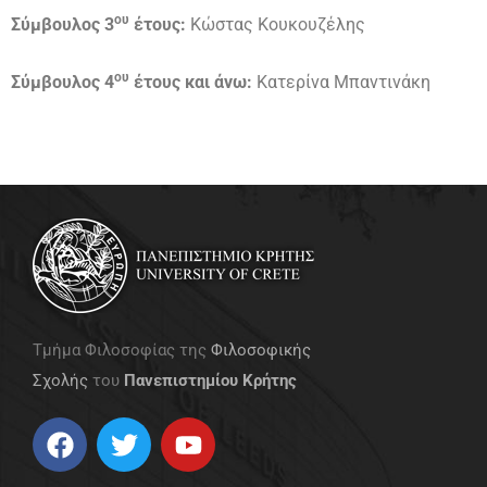
ου
Σύμβουλος 3
έτους:
Κώστας Κουκουζέλης
ου
Σύμβουλος 4
έτους και άνω:
Κατερίνα Μπαντινάκη
Τμήμα Φιλοσοφίας της
Φιλοσοφικής
Σχολής
του
Πανεπιστημίου Κρήτης