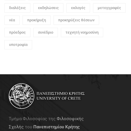
διαλέξεις
εκδηλώσεις
εκλογές
μετεγγραφές
νέα
προκήρυξη
προκηρύξεις θέσεων
πρόεδρος
συνέδριο
τεχνητή νοημοσύνη
υποτροφία
Τμήμα Φιλοσοφίας της
Φιλοσοφικής
Σχολής
του
Πανεπιστημίου Κρήτης