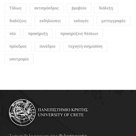
Τάλως
αντιπρόεδρος
βραβείο
διάλεξη
διαλέξεις
εκδηλώσεις
εκλογές
μετεγγραφές
νέα
προκήρυξη
προκηρύξεις θέσεων
πρόεδρος
συνέδριο
τεχνητή νοημοσύνη
υποτροφία