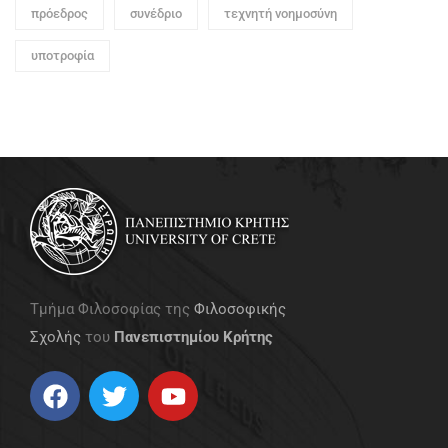
πρόεδρος
συνέδριο
τεχνητή νοημοσύνη
υποτροφία
Τμήμα Φιλοσοφίας της
Φιλοσοφικής
Σχολής
του
Πανεπιστημίου Κρήτης