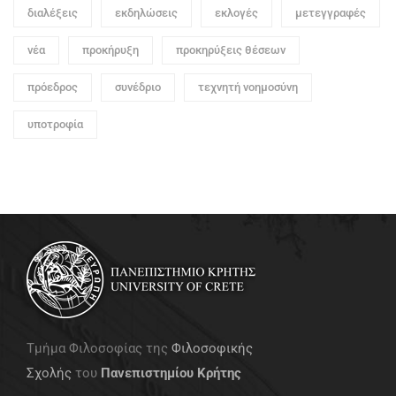
διαλέξεις
εκδηλώσεις
εκλογές
μετεγγραφές
νέα
προκήρυξη
προκηρύξεις θέσεων
πρόεδρος
συνέδριο
τεχνητή νοημοσύνη
υποτροφία
Τμήμα Φιλοσοφίας της
Φιλοσοφικής
Σχολής
του
Πανεπιστημίου Κρήτης