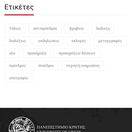
Ετικέτες
Τάλως
αντιπρόεδρος
βραβείο
διάλεξη
διαλέξεις
εκδηλώσεις
εκλογές
μετεγγραφές
νέα
προκήρυξη
προκηρύξεις θέσεων
πρόεδρος
συνέδριο
τεχνητή νοημοσύνη
υποτροφία