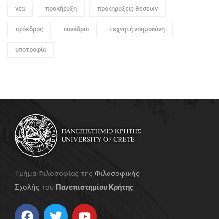
νέα
προκήρυξη
προκηρύξεις θέσεων
πρόεδρος
συνέδριο
τεχνητή νοημοσύνη
υποτροφία
Τμήμα Φιλοσοφίας της
Φιλοσοφικής
Σχολής
του
Πανεπιστημίου Κρήτης