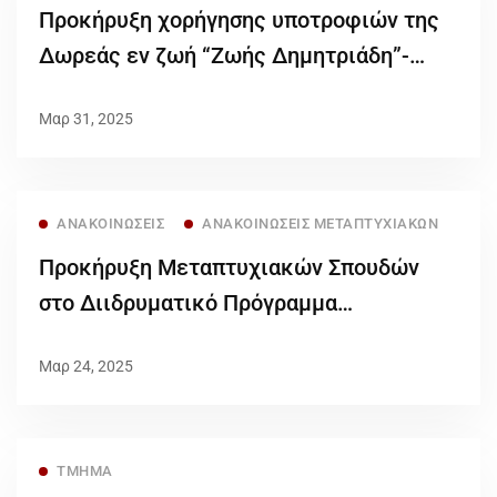
Προκήρυξη χορήγησης υποτροφιών της
Δωρεάς εν ζωή “Ζωής Δημητριάδη”-
ακίνητο επί της Τσιμισκή 99,
Μαρ 31, 2025
ακαδημαϊκού έτους 2024-2025
ΑΝΑΚΟΙΝΏΣΕΙΣ
ΑΝΑΚΟΙΝΏΣΕΙΣ ΜΕΤΑΠΤΥΧΙΑΚΏΝ
Προκήρυξη Μεταπτυχιακών Σπουδών
στο Διιδρυματικό Πρόγραμμα
Μεταπτυχιακών Σπουδών Βιοηθική για
Μαρ 24, 2025
το ακ. έτος 2025-2026)
ΤΜΉΜΑ