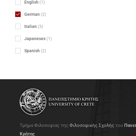
English
(1)
German
(2)
Italian
(3)
Japaneses
(1)
Spanish
(2)
Τμήμα Φιλοσοφίας της
Φιλοσοφικής Σχολής
του
Πανε
Κρήτης