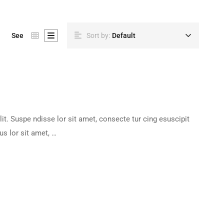
See
Sort by:
Default
it. Suspe ndisse lor sit amet, consecte tur cing esuscipit
us lor sit amet, …