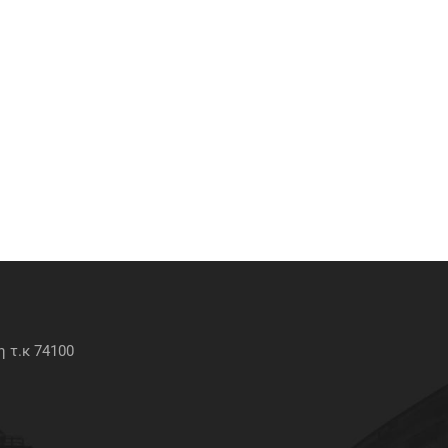
 τ.κ 74100